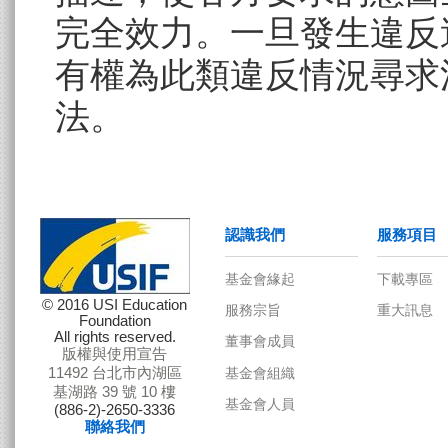
完全效力。一旦發生違反
認識我們
服務項目
有權為此類違反情況尋求
法。
© 2016 USI Education
Foundation
All rights reserved.
版權與使用宣告
11492 台北市內湖區
基湖路 39 號 10 樓
(886-2)-2650-3336
聯絡我們